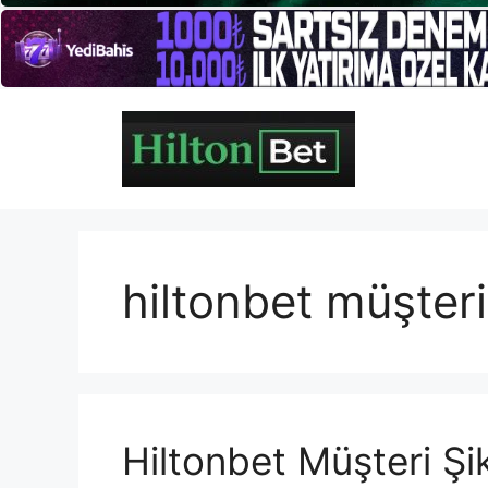
İçeriğe
atla
hiltonbet müşteri
Hiltonbet Müşteri Şik