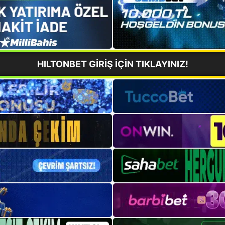
HILTONBET GİRİŞ İÇİN TIKLAYINIZ!